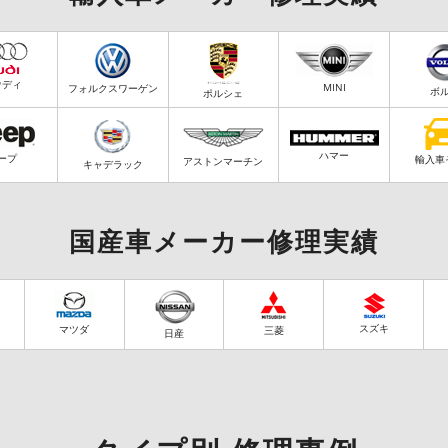
ウディ
MINI
フォルクスワーゲン
ボ
ポルシェ
ハマー
ープ
輸入車
アストンマーチン
キャデラック
国産車メーカー修理実績
スズキ
マツダ
三菱
日産