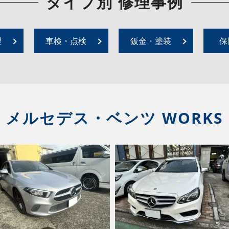
タイプ別 修理事例
理
車検・点検
鈑金・塗装
保
メルセデス・ベンツ WORKS