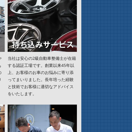
や
当社は安心の2級自動車整備士が在籍
も
する認証工場です。創業以来45年以
の
上、お客様のお車のお悩みに寄り添
り
ってまいりました。長年培った経験
と技術でお客様に適切なアドバイス
をいたします。